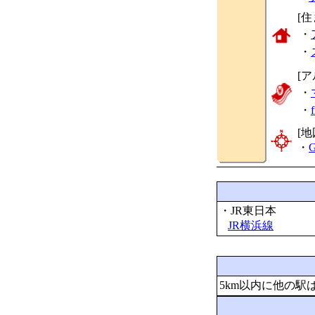
[
・
・
[
・
・
[地
・
G
・JR東日本
JR横浜線
5km以内に他の駅