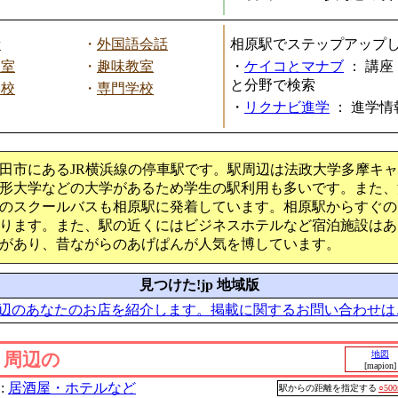
話
・
外国語会話
相原駅でステップアップ
教室
・
趣味教室
・
ケイコとマナブ
：
講座
と分野で検索
学校
・
専門学校
・
リクナビ進学
：
進学情
田市にあるJR横浜線の停車駅です。駅周辺は法政大学多摩キ
形大学などの大学があるため学生の駅利用も多いです。また、
のスクールバスも相原駅に発着しています。相原駅からすぐの
ります。また、駅の近くにはビジネスホテルなど宿泊施設はあ
があり、昔ながらのあげぱんが人気を博しています。
見つけた!jp 地域版
辺のあなたのお店を紹介します。掲載に関するお問い合わせは
」周辺の
地図
[mapion]
:
居酒屋・ホテルなど
駅からの距離を指定する
○50