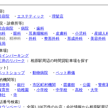
容]
美容院
・
エステティック
・
理髪店
病院・診療所等]
総合病院
・
病院
・
歯科
内科
・
眼科
・
耳鼻咽喉科
・
皮膚科
・
小児科
・
産婦人
神経、精神科
・
外科
・
整形外科
・
形成外科
・
美容外科
薬局
車場]
コインパーキング
三井のリパーク
： 相原駅周辺の時間貸駐車場を探す
ット]
ペットショップ
・
動物病院
・
ペット葬儀
公的機関等]
郵便局
・
銀行
・
市区町村機関
・
図書館
・
公園
・
警察
保育所
・
幼稚園
・
小学校
・
中学校
・
高校
・
大学
神社
・
寺
電話番号検索]
タウンページ
： 全国1,100万件のお店・会社情報から相原駅周