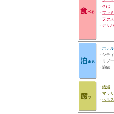
・
そば
・
ファ
・
ファ
・
デリ
・
ホテ
・シテ
・リゾ
・旅館
・
銭湯
・
マッ
・
ヘル