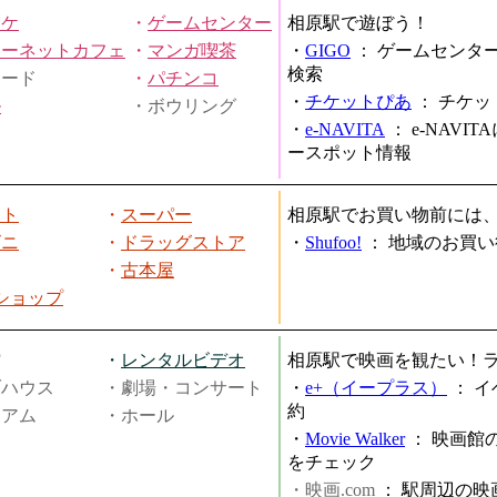
オケ
・
ゲームセンター
相原駅で遊ぼう！
ターネットカフェ
・
マンガ喫茶
・
GIGO
：
ゲームセンタ
検索
ヤード
・
パチンコ
・
チケットぴあ
：
チケッ
ル
・ボウリング
・
e-NAVITA
：
e-NAVI
ースポット情報
ート
・
スーパー
相原駅でお買い物前には
ビニ
・
ドラッグストア
・
Shufoo!
：
地域のお買い
・
古本屋
円ショップ
館
・
レンタルビデオ
相原駅で映画を観たい！
ブハウス
・劇場・コンサート
・
e+（イープラス）
：
イ
約
ジアム
・ホール
・
Movie Walker
：
映画館
をチェック
・映画.com
：
駅周辺の映