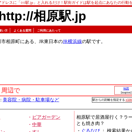
アドレスに「○○駅.jp」と入れるだけ！駅街ガイドは駅を起点にあなたの行動
http://相原駅.jp
｜
｜
使い方
よくある質問
ご利用にあたって
市相原町にある、JR東日本の
JR横浜線
の駅です。
」周辺で
地図
[mapion]
:
美容院・病院・駐車場など
駅からの距離を指定する
○50
屋
・
ビアガーデン
相原駅で居酒屋行く？ラ
とも焼き肉？
・
中華
・
ぐるなび
：
検索結果か
メン
・
すし