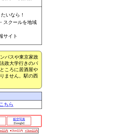
したいなら！
・スクールを地域
報サイト
ャンパスや東京家政
法政大学行きのバ
ところに居酒屋や
りません。駅の西
こちら
航空写真
[Google]
0m以内
●2km以内
○5km以内