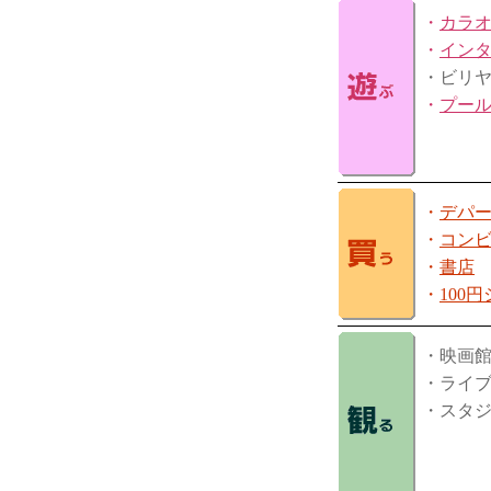
・
カラ
・
イン
・ビリ
・
プー
・
デパ
・
コン
・
書店
・
100
・映画
・ライ
・スタ