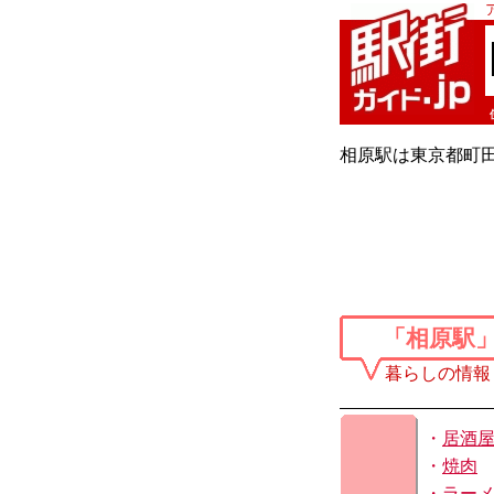
相原駅は東京都町田
「相原駅
暮らしの情報
・
居酒
・
焼肉
・
ラー