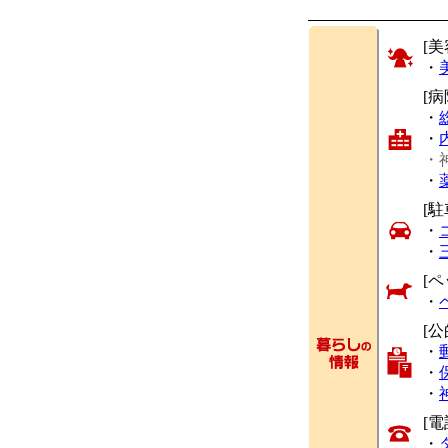
[美
・
[
・
・
・
・
[駐
・
・
[ペ
・
[
・
・
・
[
・