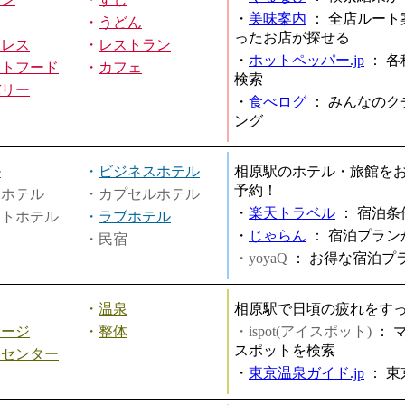
・
美味案内
：
全店ルート
・
うどん
ったお店が探せる
ミレス
・
レストラン
・
ホットペッパー.jp
：
各
ストフード
・
カフェ
検索
バリー
・
食べログ
：
みんなのク
ング
ル
・
ビジネスホテル
相原駅のホテル・旅館を
予約！
ィホテル
・カプセルホテル
・
楽天トラベル
：
宿泊条
ートホテル
・
ラブホテル
・
じゃらん
：
宿泊プラン
・民宿
・yoyaQ
：
お得な宿泊プ
・
温泉
相原駅で日頃の疲れをす
サージ
・
整体
・ispot(アイスポット)
：
スポットを検索
スセンター
・
東京温泉ガイド.jp
：
東