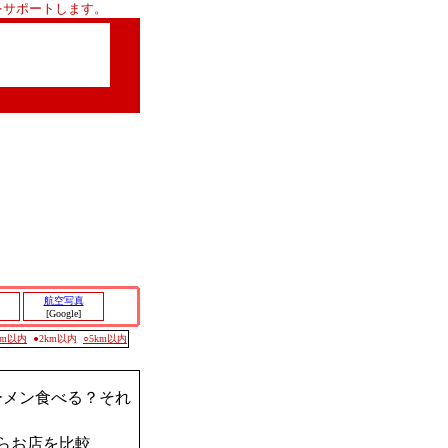
をサポートします。
航空写真
[Google]
0m以内
●2km以内
○5km以内
ーメン食べる？それ
らお店を比較