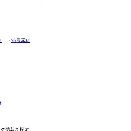
科
・
泌尿器科
署
辺の情報を探す