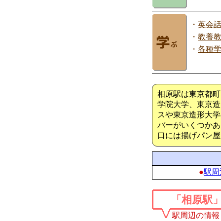
・
英会
・
教養
・
各種
相原駅は東京都町
学院大学、東京造
スや東京造形大学
バーがいくつかあ
口には揚げパン屋
●
駅周
「相原駅
駅周辺の情報